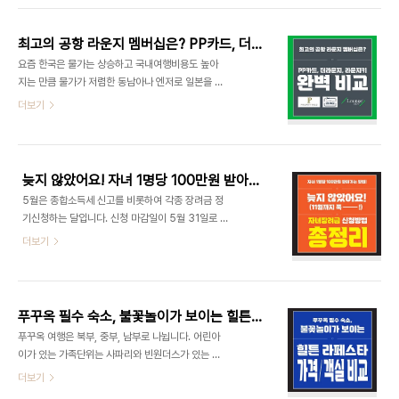
제일 크게 자리잡는건 아마 견적이지 않을까 싶다. 그
스 1. 공항 서비스 -전용 체크인 카운터 -프레스티지
리고 그 업체가 사기꾼들이 아닌지 어떤것들을 물어
라우닞 2. 기내 서비스 -웰컴드링크-최고급 기내식
봐야하는지에대..
최고의 공항 라운지 멤버십은? PP카드, 더라운지, 라운지키 완벽 비교
과 프리미엄와인 -프리미엄 편의용품 제공(아틀리에
요즘 한국은 물가는 상승하고 국내여행비용도 높아
코롱) 3. 하늘 위 꿈의 라운지-A380 기종만 적용되
지는 만큼 물가가 저렴한 동남아나 엔저로 일본을 많
며, 일등석과 프레스티지석 고객을 위한 전용 BAR
이 가시는 추세인 듯 싶습니다. 이제는 똑똑한 소비자
더보기
및 라운지입니다. 4. 도착 후 서비스 1) 프리미엄 어
들이 많아진 만큼 공항터미널에 있는 라운지혜택을
라이벌 샤워 서비스도착 당일 그랜드 하얏트 인천
이용하시는 여행객들도 많아지고 있는데요. 공항라
Club Olympus 사우나에서 여행의 피로를 풀 수
운지는 어떻게 이용하게 되는지 사람이 덜 붐비는 공
있습니다. 이용시간 오전 6시 ~ 오전..
항은 어딘지도 함께 알려드리도록 하겠습니다. PP
늦지 않았어요! 자녀 1명당 100만원 받아가는 방법! 자녀장려금 신청방법 총정리
카드(Priority Pass), 더라운지(The Lounge), 라
5월은 종합소득세 신고를 비롯하여 각종 장려금 정
운지키(LoungeKey)는 공항 라운지 이용 서비스를
기신청하는 달입니다. 신청 마감일이 5월 31일로 현
제공하는 프로그램들입니다. 이 서비스들은 여행객
재시간으로서 몇일 안남았지만 솟아날 구멍이 있지
더보기
들이 공항에서 대기하는 동안 편안하게 시간을 보낼
요. 5월 31일까지 신청하면 제일 좋지만 6월부터 11
수 있도록 다양한 편의를 제공합니다. 각각의 프로그
월 30일까지도 자녀장려금 신청하실 수 있습니다.
램은 서로 다른 혜택과 접근 방식을 가지고 있어, 여
그 방법 이제부터 알려드릴테니 잘 따라오세요! 자녀
행자의 필요와 선호도에 따라 선택하실 수 있습니..
장려금이란?자녀 양육을 지원하기 위해 부부합산 총
푸꾸옥 필수 숙소, 불꽃놀이가 보이는 힐튼 라페스타 가격 비교
소득이 연 7,000만원 미만이면서 부양자녀(18세
푸꾸옥 여행은 북부, 중부, 남부로 나뉩니다. 어린아
미만)가 있는 경우 자녀 1명당 최대 100만원(최소
이가 있는 가족단위는 사파리와 빈원더스가 있는 북
50만원)을 지급하는 제도입니다. 선정기준?자녀장
부숙소를, 짧은 여행을 한다 하면 중부숙소를, 휴양의
더보기
려금 신청을 위해 아래 세가지 조건을 충족해야합니
느낌과 유럽의 느낌을 물씬 느끼고 싶다 싶으면 남부
다. ▶소득요건 : 7000만원 미만▶재산요건 : 전년