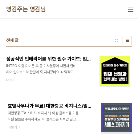
본문 바로가기
영감주는 영감님
전체 글
성공적인 인테리어를 위한 필수 가이드: 업체 선정과 견적내는 방법!
INTRO 여행 다녀온 후 급 이사결정이 나면서 인테
리어 알아보느라 한달이 훅 지나갔네요. 대략적으로
10군데정도 상담받아보니, 정말 각 업체마다 스타일
더보기
이 달랐습니다. 매 미팅마다 새롭게 얻은 정보들과 온
라인으로 알아낸 정보들을 가지고 상담을 진행하면
할수록 업체관계자가 인테리어에 대해서 많이 아시
네요라는 말을 종종 듣게되어버렸네요. 급하게 인테
호텔사우나가 무료! 대한항공 비지니스/일등석 출발부터 도착까지 서비스 파헤치기
리어를 공부했지만 하나에 빠지면 엄청 파고드는 성
대한항공 프레스티지(비지니스) 이상 클래스를 이용
격덕분인지 시간이 갈 수록 나의 인테리어에 대한 정
하실 분들은 주목하세요. 이 클래스는 좌석만 넓고 라
보치가 올라가고 있다. 이 포스팅은 지금까지 내가 한
운지만 무료로 이용하는게 아닙니다. 공항 출발부터
더보기
것을 정리할겸 또 인테리어를 하실분들에게 도움이
도착까지 풀코스로 서비스를 받아보실 수 있기때문
될 겸 써보는 포스팅이다. 업체 선정도 중요하지만
에 놓치지 마시고 한번 이용해보세요! 클래스별 서비