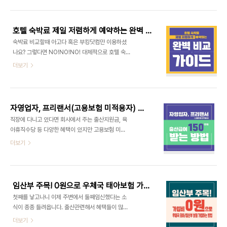
숙소를 정하십니다. 푸꾸옥은 베트남 다른 지역보다
도 6월 1일 현재, 가구원 전체의 재산 합계액이 2억
항공권도 비싼 편입니다. 여행이 짧은 기간이면 중부
4천만원 미만일 것▶가구원 조건 ▷단독가구 : 배..
에 많이들 묵으시고 이동하시는데요. 북부와 남부가
호텔 숙박료 제일 저렴하게 예약하는 완벽 비교 가이드
푸꾸옥공항에서 멀어봤자 30분-40분거리입니다.
숙박료 비교할때 아고다 혹은 부킹닷컴만 이용하셨
서울 시내 평균 이동거리라 생각됩니다. 짧은 일정으
나요? 그렇다면 NO!NO!NO! 대체적으로 호텔 숙박
로 다녀오신다고 하더라도 저는 꼭 1박은 남부지역에
료를 비교할때 4가지방법으로 이용합니다. 몇만원부
더보기
있는 힐튼 라페스타를 추천드리고 싶습니다. 명칭이
터 몇십만원까지 아낄 수 있으시니 비교하는 거 돈드
힐튼이 아닌 라페스타 큐리오 컬렉션 바이 힐튼이라
는거도 아니고 시간을 많이 잡아먹는거도 아니니 꼭
고 한다면 부띠끄 호텔에 속하는데요. 호텔이 위치한
비교분석 하시길 바랍니다. 비교방법 3가지 간단히
곳은 푸꾸옥 남부 선셋타운으로 키스 더 브리지 바로
알려드리고 요즘 핫한 불꽃놀이가 보이는 라페스타
앞..
자영업자, 프리랜서(고용보험 미적용자) 출산급여 150만원 받는 방법
힐튼 가격분석도 직접해드릴테니 따라와주세요. 1.
직장에 다니고 있다면 회사에서 주는 출산지원금, 육
호텔 공식 웹사이트 호텔 공식 웹사이트에서 직접 예
아휴직수당 등 다양한 혜택이 있지만 고용보험 미적
약하는 경우, 때때로 특별 할인이나 패키지 제공을 받
용자인 자영업자 혹은 프리랜서도 고용노동부에서
더보기
을 수 있으시며, 무료회원가입을 통해 추가 할인혜택
주는 출산급여 (유산, 사산 포함) 총 150만원(월 50
도 받아보실 수 있습니다. 그리고 호텔 티어가 기본보
만원 x 3개월)을 받을 수 있습니다. ▷지급 요건 출
다 한단계 위라면 룸 업그레이드, 얼리&레이트 체크
산 전 18개월 중 3개월 이상, 그리고 출산일 현재도
아웃, 무료 조식 제공 등 내가 지불한 방보다 더 좋은
소득활동을 하고 있어야하며 소득이 발생하여야 합
방을 ..
임산부 주목! 0원으로 우체국 태아보험 가입하는 방법
니다. ▷신청 시기 출산일로부터 1년 이내 신청 가능
첫째를 낳고나니 이제 주변에서 둘째임신했다는 소
*신청시기를 놓칠 시 소멸 되므로 꼭 기간안에 신청
식이 종종 들려옵니다. 출산관련해서 혜택들이 많이
하세요. ▷급여 수준 및 지급 횟수 →임신기간 15주
나오고있는 요즘 내돈 0원으로 안전을 보장해주는
더보기
까지는 30만원 →16 ~ 21주까지는 50만원 →22