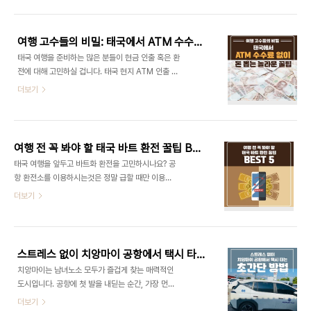
정이 찾아오는데, 한국에서부터 모든 예약을 마무리
https://www.agoda.com/ko-kr/VisaInfin..
하고 출발했습니다. 극성수기라 발품 파는데도 한계
가 있다고 판단해 미리 준비하여 갔지만 비성수기라
여행 고수들의 비밀: 태국에서 ATM 수수료 없이 돈 뽑는 놀라운 꿀팁
면 발품 파시는 거도 재밌는 여행의 묘미이지 않을까
태국 여행을 준비하는 많은 분들이 현금 인출 혹은 환
싶습니다. 극성수기와는 달리 비성수기 혹은 6개월
전에 대해 고민하실 겁니다. 태국 현지 ATM 인출 수
~1년 정도 미리 숙소를 예약하신다면 월 50만 원대
수료는 일반적으로 200-250바트(약 8,000원 -
더보기
의 숙소도 쉽게 찾아볼 수 있습니다. 저렴하게 한 달
9,000원) 정도 발생합니다. 최대 인출할 수 있는 금
살기를 고민하고 계신다면, 비성수기를 이용해 알찬
액은 20,000바트에서 30,000바트(약 80만 원
시간을 보내시길 추천합니다. 치앙마이에서 완벽한
~120만 원)입니다. 태국에서는 일본과 다르게 트래
한달살기를 위한 숙소 찾기 전략! 치앙마이 지역 선정
블월렛, 트래블로그, 토스카드 등 일반적인 해외여행
하..
여행 전 꼭 봐야 할 태국 바트 환전 꿀팁 BEST 5
카드로도 태국 ATM에서 인출할 때마다 수수료가 발
태국 여행을 앞두고 바트화 환전을 고민하시나요? 공
생합니다. 우리은행 앱 내에 환전주머니 혹은 환전을
항 환전소를 이용하시는것은 정말 급할 때만 이용하
이용하신다면 수수료 없이 인출하실 수 있는 방법을
시는 거 아시죠? 왜냐하면 공항은 비싼 환율로 환전
더보기
알려드리겠습니다. 더보기여기서! 트래블월렛, 트래
해 주기 때문입니다. 은행 방문의 번거로움은 이제 그
블로그, 토스카드에 대해 무슨말인지 모르겠다 하시
만!하시고 스마트폰 하나로 실시간 최저 환율을 적용
는 분들은 제가 따로 글 적어놓은 게 있으니 아래 링
받아 바트화를 준비할 수 있습니다. 여행 전 꼭 알아
크를 참고해 주세요! 지금은 엔화환전..
야 할 태국 바트 환전의 모든 것, 지금 바로 확인하세
스트레스 없이 치앙마이 공항에서 택시 타는 초간단 방법
요. 1. 환율 비교는 필수!출발 전 1-2주 동안 환율 변
치앙마이는 남녀노소 모두가 즐겁게 찾는 매력적인
동을 주시하세요. 환율이 유리할 때 환전을 하면 더
도시입니다. 공항에 첫 발을 내딛는 순간, 가장 먼저
많은 바트를 받을 수 있습니다. 주식을 분할매수하는
해결해야 할 과제는 바로 숙소까지 가는 택시를 잡는
더보기
거처럼 환전도 분할로 한다면 큰 손해 보지않고 환전