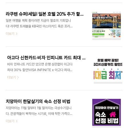
서울 마포구 상수동 예약문의 :
도 늘고 있습니다. 과연 이 예언의 실체는 무엇이고,
https://naver.me/GNWkgUig인스타그램 :
일본 여행은 과연 안전할까요? 대지진설의 시작, 만
htt..
라쿠텐 슈퍼!세일! 일본 호텔 20% 추가 할인 받는 꿀팁
화 한 권에서이번 7월 대지진설의 출발점은 일본 만
일본 여행을 계획 중이라면 지금이 절호의 기회입니
화가 타츠키 료의 '내가 본 미래'라는 만화입니다. 그
다! 라쿠텐 트래블을 KB국민 마스터카드 혹은 프리
는 꿈에서 본 장면을 바탕으로 2025년 7월 5일, 일
미엄 마스터카드로 예약한다면 최대 55% 호텔 할
더보기
본과 필리핀 사이 해저에서 거대한 분화가 일어나 초
인 특가에 + 추가 20% 할인을 받을 수 있습니다. 이
대형 쓰나미가 태평양 연안 국가를 덮친다고 예언했
쿠폰은 슈퍼세일 특가 숙소에도 중복 적용되어 카드
습니다. 동일본 대지진을 만화에서 언급한 전례가 있
이용자라면 누구나 더 큰 할인 혜택을 누릴 수 있습니
어, 그의 이번 예언은 일본과 홍콩, 대만 등지에서 큰
다. 예약 및 투숙 기간도 내년 2월까지도 넉넉해 일정
..
아고다 신한카드·비자 인피니트 카드 최대 30% 할인, 지금이 여행 찬스!
에 맞춰 미리 예약만 하신다면 최고의 할인을 누리실
비자 인피니트 카드만 있으면 은행 상관없이 아고다
수 있습니다. 라쿠텐 슈퍼 세일 with KB마스터 카드
최대 30% 할인!VISA INFINITE x 아고다 최대
프로모션 기간 ~25년 6월 30일까지 투숙 기간
30%할인! 아고다에서 호텔 예약 시, 신한카드뿐 아
더보기
~25년 11월 30일까지 할인 대상 KB국민 마스터카
니라 은행에 상관없이 비자 인피니트(Visa
드 개인 이용 고객(BC, 선불, 기프트카드 제외) 라쿠
Infinite) 카드만 있다면 누구나 25% 즉시 할인을
텐 슈퍼 세일은 6월 4일부터~ 20일까지임으로 해
받을 수 있습니다. 예약 기간 : 2025년 4월 1일부터
당 기간 동안 슈퍼 세일..
9월 30일까지숙박 기간 : 2025년 4월 1일부터
치앙마이 한달살기의 숙소 선정 비법
2026년 6월 30일까지 행사대상대한민국에서 발
치앙마이는 11월 말부터 1월 말까지는 극성수기입니
급된 Visa 명칭과 로고가 카드 표면에 새겨진 Visa
다. 관광객들이 북적이는 시기로, 이때 착한 가격으로
Infinite 카드의 자격을 갖춘 카드 소지자. 행사혜택
좋은 숙소를 찾기는 쉽지 않습니다. 특히 저처럼 '극
더보기
프로모션 할인은 최대 10%+20%까지 적용되며 최
J'성향을 가진 사람은 미리미리 준비해야 마음의 안
대 300USD로 선착순으로 제공됩니다. 행사링크