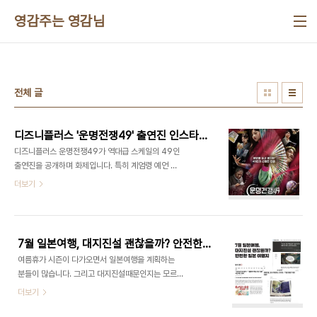
본문 바로가기
영감주는 영감님
전체 글
디즈니플러스 '운명전쟁49' 출연진 인스타 신당 위치 총정리! 박나래 미래 맞춘 무당은 누구?
디즈니플러스 운명전쟁49가 역대급 스케일의 49인
출연진을 공개하며 화제입니다. 특히 계엄령 예언 무
당으로 알려진 인의당과 유일무이 족상 전문가, 동양
더보기
타로 1인자 등 출연진들 정보를 모아보았습니다. 화
제의 프로그램인만큼 신당 위치와 사주 상담 예약 문
의가 폭주 중이라고 합니다. 박나래 개그우먼의 미래
도 맞춘 출연진이 있을까에도 이목이 집중되고 있는
7월 일본여행, 대지진설 괜찮을까? 안전한 일본 여행지
데요. 계속해서 포스팅 업데이트하며 정보를 찾아볼
여름휴가 시즌이 다가오면서 일본여행을 계획하는
테니 업데이트된 건 더 없나하며 또 들어와주세요! 우
분들이 많습니다. 그리고 대지진설때문인지는 모르
승자 윤대만윤대만 신록당 / 충남 천안시 예약문의 :
겠지만 7월 일본행 항공권이 굉장히 매력적인 가격
더보기
0508-0313-47392위 설화 카이스트 출신 1년
들이 많이 나오고 있습니다. 최근 '2025년 7월 일
차 천명도사와 1:1 대결에서 화제가 된 4년차 무당 /
본 대지진설'이 확산되며 불안감을 호소하는 여행객