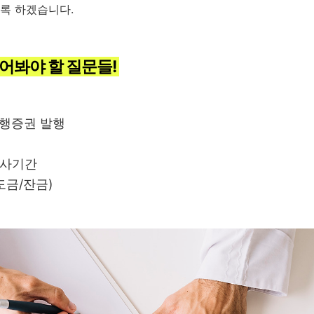
록 하겠습니다.
어봐야 할 질문들!
행증권 발행
공사기간
도금/잔금)
제