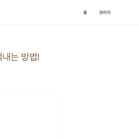
홈
관리자
적내는 방법!