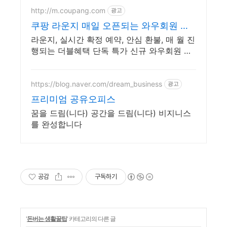
http://m.coupang.com
광고
쿠팡 라운지 매일 오픈되는 와우회원 특
가
라운지, 실시간 확정 예약, 안심 환불, 매 월 진
행되는 더블혜택 단독 특가 신규 와우회원 최
대 2만3천원 쿠폰팩+5% 추가적립 혜택! 여행
도 이제 쿠팡에서!
https://blog.naver.com/dream_business
광고
프리미엄 공유오피스
꿈을 드림(니다) 공간을 드림(니다) 비지니스
를 완성합니다
공감
구독하기
'
돈버는 생활꿀팁
' 카테고리의 다른 글