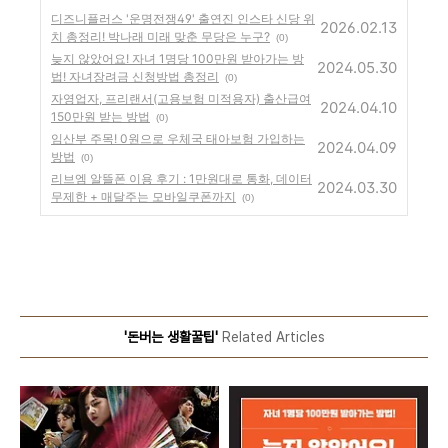
디즈니플러스 '운명전쟁49' 출연진 인스타 신당 위
2026.02.13
치 총정리! 박나래 미래 맞춘 무당은 누구?
(0)
늦지 않았어요! 자녀 1명당 100만원 받아가는 방
2024.05.30
법! 자녀장려금 신청방법 총정리
(0)
자영업자, 프리랜서(고용보험 미적용자) 출산급여
2024.04.10
150만원 받는 방법
(0)
임산부 주목! 0원으로 우체국 태아보험 가입하는
2024.04.09
방법
(0)
리브엠 알뜰폰 이용 후기 : 1만원대로 통화, 데이터
2024.03.30
무제한 + 매달주는 모바일쿠폰까지
(0)
'돈버는 생활꿀팁'
Related Articles