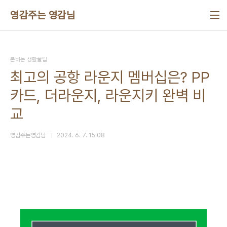
본문 바로가기
영감주는 영감님
돈버는 생활꿀팁
최고의 공항 라운지 멤버십은? PP
카드, 더라운지, 라운지키 완벽 비
교
영감주는영감님
2024. 6. 7. 15:08