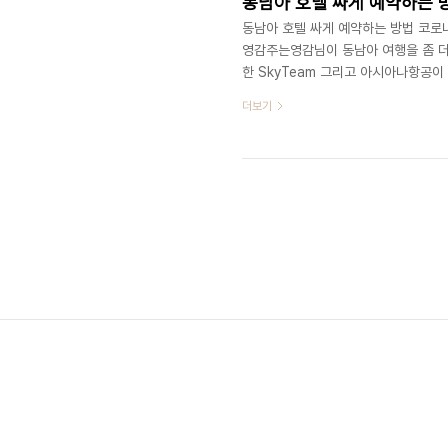
동남아 호텔 싸게 예약하는 
동남아 호텔 싸게 예약하는 방법 코로
영감주는영감님이 동남아 여행을 좀 더
한 SkyTeam 그리고 아시아나항공이 
데요. 힐튼, 메리어트, Accor(아코르
더보기
계열사 중 Accor 계열 그룹에 속한
는 저가형 호텔부터 하이엔드 최상위
반얀트리, 풀만, 노보텔, 소피텔, 페어