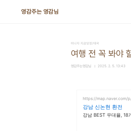
본문 바로가기
영감주는 영감님
떠나자 지금당장/태국
여행 전 꼭 봐야 할
영감주는영감님
2025. 2. 5. 13:43
https://map.naver.com/
강남 신논현 환전
강남 BEST 우대율, 1