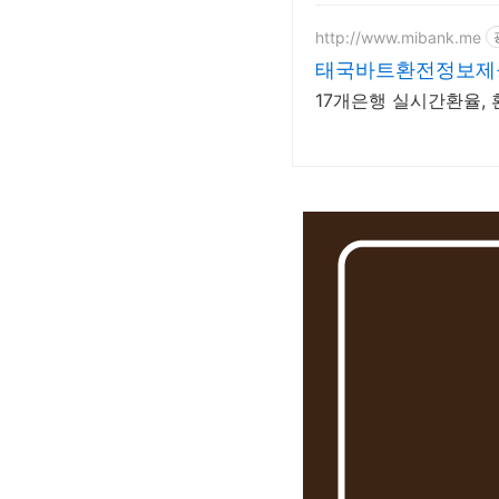
http://www.mibank.me
태국바트환전정보제
17개은행 실시간환율,