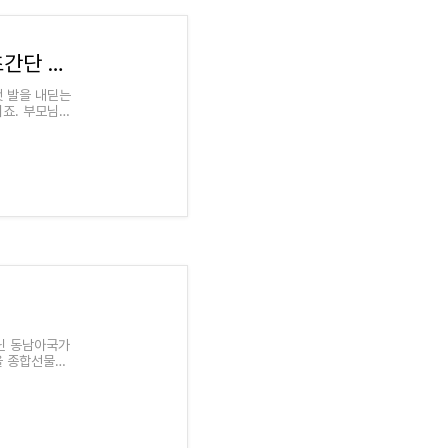
스트레스 없이 치앙마이 공항에서 택시 타는 초간단 방법
첫 발을 내딛는
이죠. 부모님을
닌 동남아국가
을 종합선물세