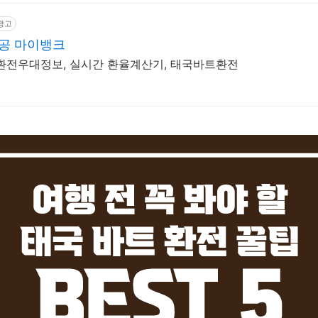
광고
공 마이뱅크
 환전우대정보, 실시간 환율계산기, 태국바트환전