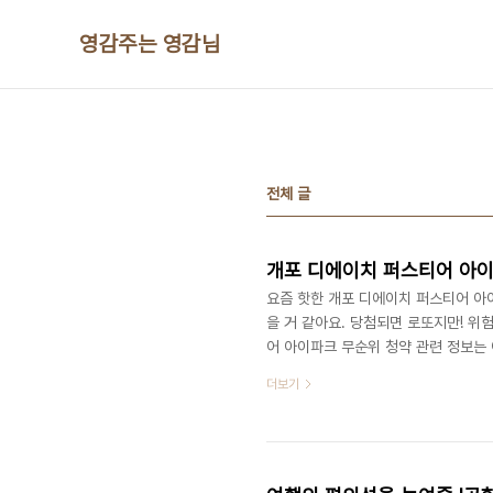
본문 바로가기
영감주는 영감님
전체 글
요즘 핫한 개포 디에이치 퍼스티어 아
을 거 같아요. 당첨되면 로또지만! 위
어 아이파크 무순위 청약 관련 정보는
시고 청약준비하시면 좋을 듯싶습니다.
더보기
전 분양가!) 바로 내일인 21일이 개
라고 검색어만 쳐도 개포 디에이치 퍼
allijdesign.com 공고일정 청약 홈 a