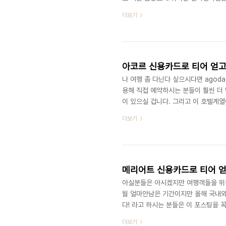
션! 장소 인터컨티넨탈 서울 코엑스 호텔 레
더보기
의 02.3430.8585 iccoes@par
영) ▶혜택 원더아워 이용 시, 용띠 당
함 10명까지 10% 할인 ▶T&C 중복 
아코르 신용카드로 티어 얻고 
나 여행 좀 다닌다 싶으시다면 agod
용해 직접 예약하시는 분들이 훨씬 더 
이 있으실 겁니다. 그리고 이 호텔계
한국분들에게 사랑을 받고있는 호텔계
더보기
에 대해 포스팅 했었다면 이번포스팅은
히 활용할 수 있는 방법을 소개하겠습니다
스, 페어몬트, 소피텔, 엠갤러리, 풀만,
메리어트 신용카드로 티어 얻
아실분들은 아시겠지만 여행객들을 위해
월 얼마안남은 기간이지만 올해 국내외
다! 라고 하시는 분들은 이 포스팅을 
여도 혜택들이 쏠쏠하니 본인에게 맞는
더보기