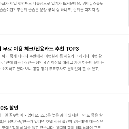
파크가 제일 첫번째로 나올정도로 열기가 뜨거운데요. 경제뉴스들도
줍줍이란? 무순위 줍줍은 분양 방식 중 하나로, 순위를 따지지 않고
있는 방법입니다. 입주 시기 이미 입주는 23년 11월부터 진행되고 있
한다면 바로 지불할 수 있는 계약금에 대해서도 생각해봐야 봐야한다.
이치 퍼스티어 아이파크는 개포동에 위치해 있으며, 총 6702세대
단지 아파트입니다. 또한 초등학교와 중학교를 품고 있으..
 무료 이용 체크/신용카드 추천 TOP3
 싸고 좋게 다니니 주변에서 여행설계 좀 해달라고 하거나 여행 갈
. 1년에 최소 1-2번은 성인 4명 이상을 데리고 가야 하는데 문제는
소지하고 있다 보니 공항 장기 무료주차도 문제없이 할 수 있고, 공
항무료주차와 공항라운지서부터가 저는 여행의 시작이라고 생각합니
다른 가족이 항상 마음에 걸리더라고요. 그래서 매번 공항라운지를 무
까지 해줍니다. 이 정도의 노력이면 카드설계사 자격증도 따야 할 거
전부터 사실 비행기, 호텔설계, 공항까지 신경 쓰려니 지치..
0% 할인
어느덧 끝무렵이 되었네요. 조금은 늦은 감이 있지만 그래도 좋은 할
 혹은 용띠가족/친구가 있다면 호텔 식음 할인이 있는데요! 대표적으
 코엑스점의 혜택을 들고 왔습니다. 용띠와 함께 해피뉴이어 프로모