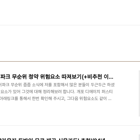
개포 디에이치 퍼스티어 아이파크 무순위 청약 위험요소 따져보기(+비추천 이유)
이파크 무순위 줍줍 소식에 저를 포함해서 많은 분들이 두근두근 하셨
험요소가 있어 그것에 대해 정리해보려 합니다. 개포 디에이치 퍼스티
 아래링크를 통해서 한번 확인해 주시고, 그다음 위험요소도 같이 아
 당첨되면 로또! 개포 디에이치 퍼스티어 아이파크 무순위 청약(4년
포 디에이치 퍼스티어 아이파크 무순위 모집공고가 내일 나옵니다. 개포
스티어 아이파크가 제일 첫번째로 나올정도로 열기가 뜨거운
pplyhome.co.kr 2월 21일 : 무순위 청약 ..