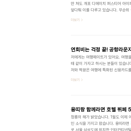
만 쳐도 개포 디에이치 퍼스티어 아이
앞다퉈 이를 다루고 있습니다. 무순위 
누구나 동일한 기회로 분양을 받을 수 
더보기
어, 무순위 줍줍이 당첨이 되었다고 
디에이치 퍼스티어 아이파크 입지 디에
로 (주차대수 세대 당 1.96대)로 대
연회비는 걱정 끝! 공항라운지
저에게는 여행메이트가 있어요. 여행을
때 같이 가자고 하시는 분들이 있습니다
저와 짝꿍은 여행에 특화된 신용카드를 
항라운지도 무료로 이용하는데요. 공
더보기
다. 이 좋은걸 혼자 하자니 동행하는 
료로 사용할 수 있도록 제가 카드설계
같아요 ㅎㅎ 생각해 보니 여행 몇 달 
용띠랑 함께라면 호텔 뷔페 5
청룡의 해가 밝았습니다. 1월도 이제 
인 소식을 가지고 왔습니다. 용띠라면
로 서울 삼성도에 위치한 인터컨티넨탈