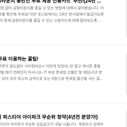
여행의 편의성을 높여줄 '공항라운지 동반인 무료 제공 신용카드' 추천!(24년 상반기 최신 업데이트)
정 없이 공항라운지를 즐길 수 있는 방법에 대해서 알아봤습니다. 이
크를 확인해 주세요! 이번 포스팅에서는 24년 현시점에서 발급가능한
 함께 공항라운지를 즐길 수 있는 신용카드에 대해 알아보도록 하
지 무료 이용 체크/신용카드 추천 TOP3 저에게는 여행메이트가 있
서 여행설계 좀 해달라고 하거나 여행 갈 때 같이 가자고 하시는 분들
 4명 이상을 데리고 가 allijdesign.com 제가 소개해드리는 신용카
서 신용카드 혜택은 다 받을 수 있는 꿀카드..
무료 이용하는 꿀팁!
니 쿠폰이 말도없이 사라졌네요ㅠ 이런게 있었네~만 알고 계시면 좋을
설렐 때가 언제인지 아시나요~?! 바로 면세점 선불런 할 때입니다! 면
 모아 모아 최소의 금액으로 또는 0원으로 면세점 물건을 사는 걸
원일 시 시내면세점에서 사용가능한 금액권 5천원을 증정하고, 유니
. 저는 본점은 신세계면세점 선불런을 위해 여행 90일 전부터 매달
하다 보면 다리가 아프고 힘이 듭니다. 그럴 때 방문하기 좋은 신세
격 √ 더 라운지 앱 회원님 √ 신세계 백화점 본점..
 퍼스티어 아이파크 무순위 청약(4년전 분양가!)
퍼스티어 아이파크 무순위 모집공고가 내일 나옵니다. 개포라고 검색어