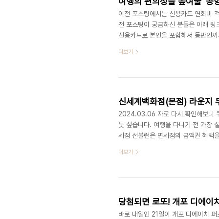
이전 포스팅에서는 신용카드 연회비 걱
전 포스팅이 궁금하신 분들은 아래 링
신용카드로 본인을 포함해서 동반인까지
겠습니다. 연회비는 걱정 끝! 공항라운
더보기
어요. 여행을 싸고 좋게 다니니 주변에
이 있습니다. 1년에 최소 1-2번은 성인
드는 대부분 연회비를 뽕뽑을 수 있으면
신세계백화점(본점) 라운지 
2024.03.06 자로 다시 확인해보
듯 싶습니다. 여행을 다니기 전 가장 
세점 선불런은 면세점의 금액권 혜택을
의미하는 건데요. 신세계는 첫 신규회
더보기
버스회원일 시에는 1만원을 증정합니다
1번씩 방문합니다. 그런데 면세점 구경
계 백화점 라운지 이용!입니다. 이용 자
당첨되면 로또! 개포 디에이치
바로 내일인 21일이 개포 디에이치 