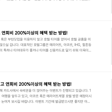
스토랑 & 바 기간 2024.01.01 - 2024.02.29 예약 및 이용문
nas.co.kr 1. 로비라운지 & 바 ▶이벤트 기간 2월 29일 까지(월-토 운
사자 포함 10명 이하 20% 할인 애프터눈 티 이용 시 용띠 당사자 포
할인 불..
연회비 200%이상의 혜택 받는 방법!
a 혹은 부킹닷컴을 이용하지 않고 호텔 티어를 얻어서 호텔 공홈을 이
많으실 겁니다. 대표적인 호텔그룹은 메리어트, 아코르, IHG, 힐튼등
열이 특히나 티어대우가 좋거나 티어를 신용카드로 달기 쉬워 더욱더
열사라고도 할 수 있습니다. 이전 포스팅에서는 메리어트x신한카드
 이전포스팅에 이어서 아코르(ACCOR) 호텔을 신용카드로도 충분
. 아코르(ACCOR) & 아코르플러스(ACCOR PLUS) 소개 래플
 노보텔, 그랜드머큐어 등 전 세계 110개국 40..
고 연회비 200%이상의 혜택 받는 방법!
 카드사에서 숙박권을 더 얹어주는 이벤트가 진행되고 있습니다. 1
 여행을 앞두고 있고, 아코르 혹은 메리어트계열 호텔 방문 예정이시
꼭 눈여겨 보시길 바랍니다. 이벤트 기간에 발급받으시면 좋지만 아니
지 한번 더 확인해보신 후 발급하시길 바랍니다. 이런 이벤트들은 이