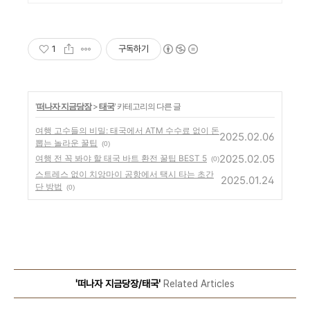
1
구독하기
'
떠나자 지금당장
>
태국
' 카테고리의 다른 글
여행 고수들의 비밀: 태국에서 ATM 수수료 없이 돈
2025.02.06
뽑는 놀라운 꿀팁
(0)
2025.02.05
여행 전 꼭 봐야 할 태국 바트 환전 꿀팁 BEST 5
(0)
스트레스 없이 치앙마이 공항에서 택시 타는 초간
2025.01.24
단 방법
(0)
'떠나자 지금당장/태국'
Related Articles