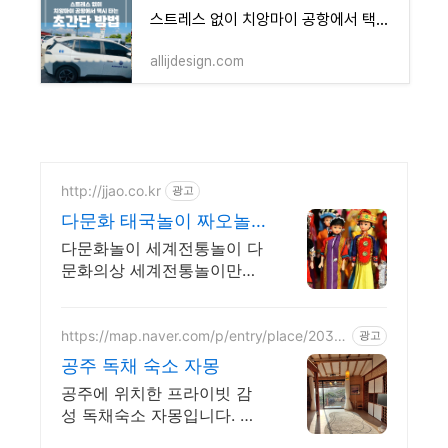
스트레스 없이 치앙마이 공항에서 택시 타는 초간단 방법
allijdesign.com
http://jjao.co.kr
광고
다문화 태국놀이 짜오놀
이몰
다문화놀이 세계전통놀이 다
문화의상 세계전통놀이만들
기 세계전통의상 다문화교구
https://map.naver.com/p/entry/place/2037
광고
498526
공주 독채 숙소 자몽
공주에 위치한 프라이빗 감
성 독채숙소 자몽입니다. 온
전한 힐링을 즐겨보세요