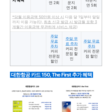
지 혜택
라운지
연 2회
운지
연 5회
연 2회
*
당월 이용금액 50만원 이상 시
다음 달 1일부터 말일
까지 이용 가능(단,
최초 신규 발급 시 발급월 포함 3
개월간 이용금액 무관하게 서비스 제공
)
주말
주말 무
무료
주말 무료
료 주차
주차
주차
커피 전
커피
커피 전문
문점 할
전문점
점 할인
인
할인
대한항공 카드 150, The First 추가 혜택