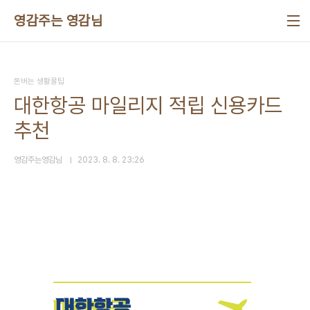
본문 바로가기
영감주는 영감님
돈버는 생활꿀팁
대한항공 마일리지 적립 신용카드
추천
영감주는영감님
2023. 8. 8. 23:26