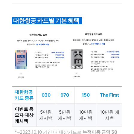
대한항공 카드별 기본 혜택
대한항공
030
070
150
The First
카드 종류
이벤트 응
5만원
5만원
10만원
10만원 캐
모자 대상
캐시백
캐시백
캐시백
시백
캐시백
*~2023.10.10 기간 내
대상카드로
누적이용 금액 30