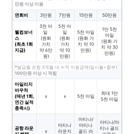
만원 이상 이용
연회비
3만원
7만원
15만원
50만원
3천 마
5천 마
1만 5천
웰컴보너
일
일
5천 마일
마일
스
(원화
(원화
(원화 가
(원화 가
(최초 1회
가치
가치
치 약 10
치 약 30
지급)
약 6만
약 10
만원)
만원)
원)
만원)
*
발급월 포함 3개월 내
누적 이용금액(일시불+할부)
100만원 이상 시 적립
마일리지
바우처
최대 1만
(매년 1회,
x
x
5천 마일
5천 마일
연간 실적
충족시)
마티나/
마티나/마
마티나
마티나
공항 라운
티나 골드
x
라운지
골드 라