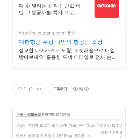
어때 매 주 선착순 항공권
매 주 열리는 선착순 반값 이
반값!
벤트! 항공사별 특가 프로모
션까지! 8월 해외 항공권 3만
원 즉시 할인! 놓치지 말고 미
리 여행 준비하세요!
http://m.coupang.com
광고
대한항공 쿠팡 나만의 항공템 소장
정교한 다이캐스트 모형, 로켓배송으로 내일
받아보세요! 훌륭한 도색 디테일로 전시 손색
없어요. 항공 사원증 목걸이도!
2
구독하기
'
돈버는 생활꿀팁
' 카테고리의 다른 글
2023.09.07
베트남 여행에 필요한 필수 APP(어플) 총정리
(2)
2023.08.2
태국 여행에 필요한 필수 APP(어플) 총정리
(0)