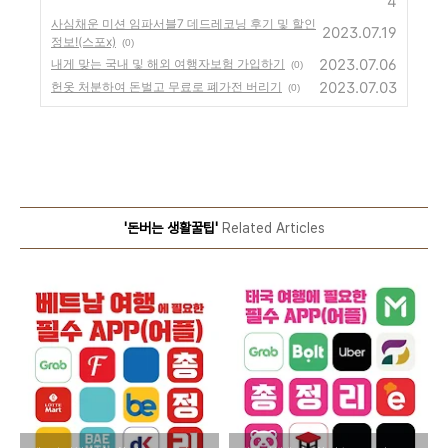
4
사심채운 미션 임파서블7 데드레코닝 후기 및 할인
2023.07.19
정보!(스포x)
(0)
2023.07.06
내게 맞는 국내 및 해외 여행자보험 가입하기
(0)
2023.07.03
헌옷 처분하여 돈벌고 무료로 폐가전 버리기
(0)
'돈버는 생활꿀팁'
Related Articles