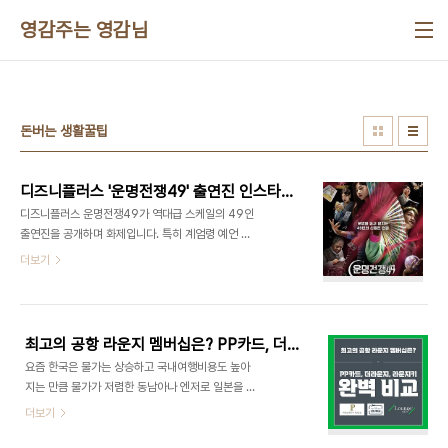
본문 바로가기
영감주는 영감님
돈버는 생활꿀팁
디즈니플러스 '운명전쟁49' 출연진 인스타 신당 위치 총정리! 박나래 미래 맞춘 무당은 누구?
디즈니플러스 운명전쟁49가 역대급 스케일의 49인
출연진을 공개하며 화제입니다. 특히 계엄령 예언 무
당으로 알려진 인의당과 유일무이 족상 전문가, 동양
더보기
타로 1인자 등 출연진들 정보를 모아보았습니다. 화
제의 프로그램인만큼 신당 위치와 사주 상담 예약 문
의가 폭주 중이라고 합니다. 박나래 개그우먼의 미래
도 맞춘 출연진이 있을까에도 이목이 집중되고 있는
최고의 공항 라운지 멤버십은? PP카드, 더라운지, 라운지키 완벽 비교
데요. 계속해서 포스팅 업데이트하며 정보를 찾아볼
요즘 한국은 물가는 상승하고 국내여행비용도 높아
테니 업데이트된 건 더 없나하며 또 들어와주세요! 우
지는 만큼 물가가 저렴한 동남아나 엔저로 일본을 많
승자 윤대만윤대만 신록당 / 충남 천안시 예약문의 :
이 가시는 추세인 듯 싶습니다. 이제는 똑똑한 소비자
더보기
0508-0313-47392위 설화 카이스트 출신 1년
들이 많아진 만큼 공항터미널에 있는 라운지혜택을
차 천명도사와 1:1 대결에서 화제가 된 4년차 무당 /
이용하시는 여행객들도 많아지고 있는데요. 공항라