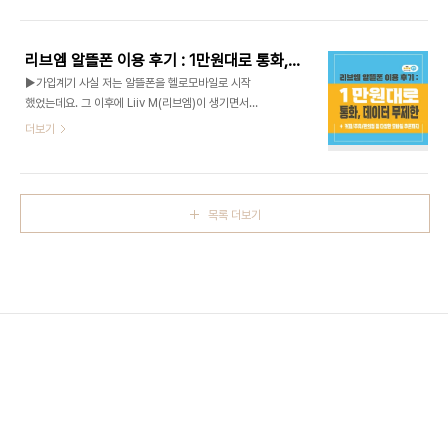
보험 명칭 ] (무)우체국 대한민국 엄마보험(2309) [
원 ▷지급 시기 신청일로부터 14일 이내 지급여부
가입대상 ] ▶주계약 : 태아 ▶특약 : 17 ~ 45세 22
결정 후 계좌 입금 ▷신청방법 고용센터 방..
주 이내 임산부 *22주 6일까지 보장 [ 가입기간 ] ▶
리브엠 알뜰폰 이용 후기 : 1만원대로 통화, 데이터 무제한 + 매달주는 모바일쿠폰까지
임신기간 포함 10년 [ 보험료 ] ▶ 0원! [ 보장내용 ]
▶가입계기 사실 저는 알뜰폰을 헬로모바일로 시작
자녀 ▶질병관리청에서 지정한 희귀질환*으로 진단
했었는데요. 그 이후에 Liiv M(리브엠)이 생기면서
을 확정받았을 때 진단비 100만 원을 지급 *1,165
공격적인 프로모션을 했던 때라 11기가를 1만원 후반
더보기
개(크론병, 모야모야병, 비폐쇄성비대성심근병증 등)
대에 이용하고 있었습니다. 리브엠 사용할 때 데이터
엄마(임산부) ▶임신중독증 10만원 ▶임신성 고혈
속도라던지 요금제 및 혜택들에 대해 굉장히 만족을
압 5만원 ▶임신성 당뇨병 3만원을 진단시에 지급 *
느끼고 있었습니다. 다만 제가 가입했던 요금제의 프
주)희귀질환 진단보험금 ..
로모션 기간 2년이 만료되면서 금액이 올라가게되어
목록 더보기
같은 통신사인 리브엠이지만 KT망을 쓰면서 지니도
무제한으로 듣는 멤버십으로 갈았탔더랬죠. 갈아탄
지 2개월 후에 청년희망적금이 만기되던 시점에 공
동구매정기예금 가입 권유 문자를 받으면서 리브엠
혜택도 같이 주는 것을 발견했답니다! 마침 그때 공동
구매정기예금도 가입했던 시기여서 2만원 초반대에
거의 무제한의 가까운 데이터가 솔깃하게 되어 다시
LGU+망으로..