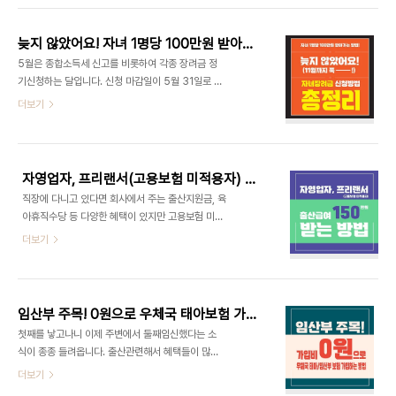
서울 마포구 상수동 예약문의 :
운지는 어떻게 이용하게 되는지 사람이 덜 붐비는 공
https://naver.me/GNWkgUig인스타그램 :
항은 어딘지도 함께 알려드리도록 하겠습니다. PP
htt..
늦지 않았어요! 자녀 1명당 100만원 받아가는 방법! 자녀장려금 신청방법 총정리
카드(Priority Pass), 더라운지(The Lounge), 라
5월은 종합소득세 신고를 비롯하여 각종 장려금 정
운지키(LoungeKey)는 공항 라운지 이용 서비스를
기신청하는 달입니다. 신청 마감일이 5월 31일로 현
제공하는 프로그램들입니다. 이 서비스들은 여행객
재시간으로서 몇일 안남았지만 솟아날 구멍이 있지
더보기
들이 공항에서 대기하는 동안 편안하게 시간을 보낼
요. 5월 31일까지 신청하면 제일 좋지만 6월부터 11
수 있도록 다양한 편의를 제공합니다. 각각의 프로그
월 30일까지도 자녀장려금 신청하실 수 있습니다.
램은 서로 다른 혜택과 접근 방식을 가지고 있어, 여
그 방법 이제부터 알려드릴테니 잘 따라오세요! 자녀
행자의 필요와 선호도에 따라 선택하실 수 있습니..
장려금이란?자녀 양육을 지원하기 위해 부부합산 총
자영업자, 프리랜서(고용보험 미적용자) 출산급여 150만원 받는 방법
소득이 연 7,000만원 미만이면서 부양자녀(18세
직장에 다니고 있다면 회사에서 주는 출산지원금, 육
미만)가 있는 경우 자녀 1명당 최대 100만원(최소
아휴직수당 등 다양한 혜택이 있지만 고용보험 미적
50만원)을 지급하는 제도입니다. 선정기준?자녀장
용자인 자영업자 혹은 프리랜서도 고용노동부에서
더보기
려금 신청을 위해 아래 세가지 조건을 충족해야합니
주는 출산급여 (유산, 사산 포함) 총 150만원(월 50
다. ▶소득요건 : 7000만원 미만▶재산요건 : 전년
만원 x 3개월)을 받을 수 있습니다. ▷지급 요건 출
도 6월 1일 현재, 가구원 전체의 재산 합계액이 2억
산 전 18개월 중 3개월 이상, 그리고 출산일 현재도
4천만원 미만일 것▶가구원 조건 ▷단독가구 : 배..
소득활동을 하고 있어야하며 소득이 발생하여야 합
임산부 주목! 0원으로 우체국 태아보험 가입하는 방법
니다. ▷신청 시기 출산일로부터 1년 이내 신청 가능
첫째를 낳고나니 이제 주변에서 둘째임신했다는 소
*신청시기를 놓칠 시 소멸 되므로 꼭 기간안에 신청
식이 종종 들려옵니다. 출산관련해서 혜택들이 많이
하세요. ▷급여 수준 및 지급 횟수 →임신기간 15주
나오고있는 요즘 내돈 0원으로 안전을 보장해주는
더보기
까지는 30만원 →16 ~ 21주까지는 50만원 →22
보험이 있다면 무엇이든 가입해놓는게 좋습니다. [
주 ~ 27주까지는 100만원 →28주 이상은 150만