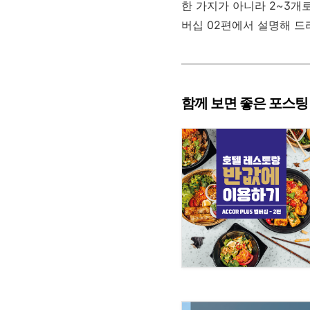
한
가지가
아니라
2~3
개
버십
02편
에서
설명해
드
함께 보면 좋은 포스