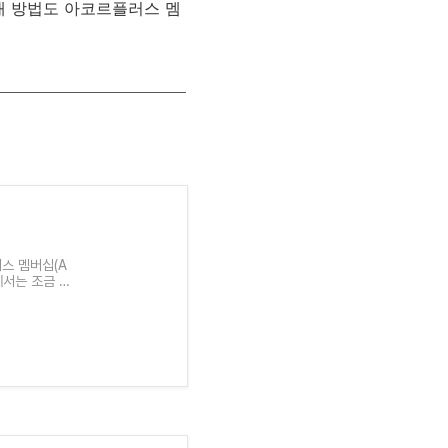
매
방법도
아코르플러스
멤
스 멤버십(A
에서는 조금 더