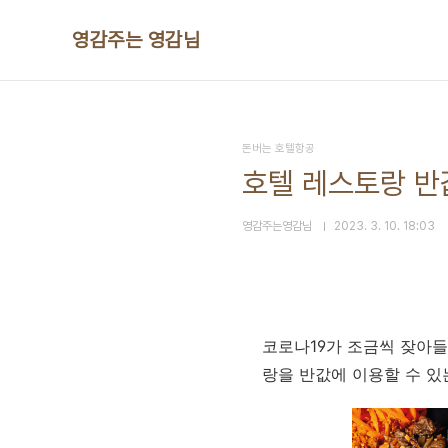
본문 바로가기
영감주는 영감님
돈버는 호텔항공
호텔 레스토랑 반
영감주는영감님
2023. 3. 10. 18:03
코로나19가 조금씩 잦아들
랑을 반값에 이용할 수 있