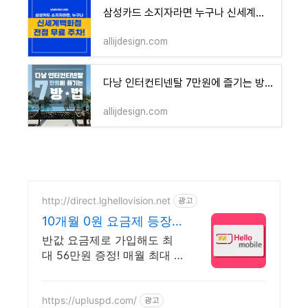
삼성카드 소지자라면 누구나 신세계백화점 주차비 걱정 끝! 무료주차 혜택을 만나보세요
allijdesign.com
다낭 인터컨티넨탈 7만원에 즐기는 방법
allijdesign.com
http://direct.lghellovision.net
광고
10개월 0원 요금제 등장
편의점 유심, 이심 즉시개
반값 요금제로 가입해도 최
통
대 56만원 증정! 매월 최대 7
만원 페이백까지
https://upluspd.com/
광고