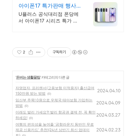
아이폰17 특가판매 행사
중 LG 유플러스 공식인증
U플러스 공식대리점 폰당에
대리점
서 아이폰17 시리즈 특가 프
로모션 혜택 이벤트 진행중
2
구독하기
'
돈버는 생활꿀팁
' 카테고리의 다른 글
자영업자, 프리랜서(고용보험 미적용자) 출산급여
2024.04.10
150만원 받는 방법
(0)
임산부 주목! 0원으로 우체국 태아보험 가입하는
2024.04.09
방법
(0)
이래도 발리 가세요?! 발리 항공권 결제 전, 꼭 확인
2024.03.27
하세요!
(0)
여행의 편의성을 높여줄 '공항라운지 동반인 무료
2024.02.23
제공 신용카드' 추천!(24년 상반기 최신 업데이
트)
(0)