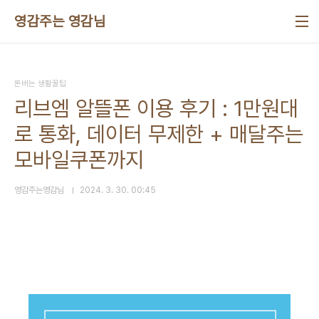
본문 바로가기
영감주는 영감님
돈버는 생활꿀팁
리브엠 알뜰폰 이용 후기 : 1만원대
로 통화, 데이터 무제한 + 매달주는
모바일쿠폰까지
영감주는영감님
2024. 3. 30. 00:45