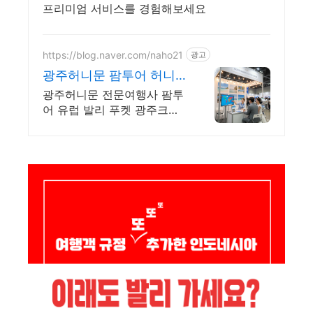
프리미엄 서비스를 경험해보세요
https://blog.naver.com/naho21
광고
광주허니문 팜투어 허니
문박람회 특가혜택
광주허니문 전문여행사 팜투
어 유럽 발리 푸켓 광주크루
즈전문여행사 발리항공권