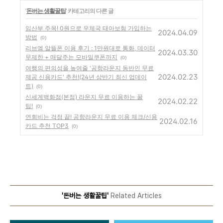
'
돈버는 생활꿀팁
' 카테고리의 다른 글
임산부 주목! 0원으로 우체국 태아보험 가입하는
2024.04.09
방법
(0)
리브엠 알뜰폰 이용 후기 : 1만원대로 통화, 데이터
2024.03.30
무제한 + 매달주는 모바일쿠폰까지
(0)
여행의 편의성을 높여줄 '공항라운지 동반인 무료
2024.02.23
제공 신용카드' 추천!(24년 상반기 최신 업데이
트)
(0)
신세계백화점(본점) 라운지 무료 이용하는 꿀
2024.02.22
팁!
(0)
연회비는 걱정 끝! 공항라운지 무료 이용 체크/신용
2024.02.16
카드 추천 TOP3
(0)
'돈버는 생활꿀팁'
Related Articles