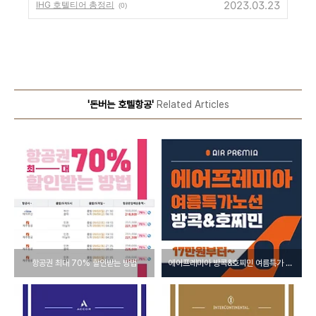
2023.03.23
IHG 호텔티어 총정리
(0)
'돈버는 호텔항공'
Related Articles
항공권 최대 70% 할인받는 방법
에어프레미아 방콕&호찌민 여름특가 17만원부터~