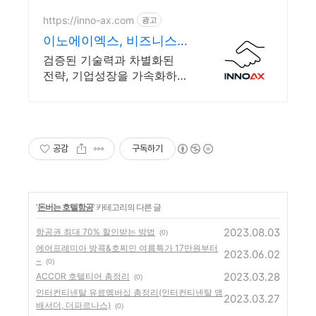
https://inno-ax.com
광고
이노에이엑스, 비즈니스
혁신
검증된 기술력과 차별화된
전략, 기업성장을 가속화하는
AI/AX 실행 최적 파트너
공감
구독하기
'
돈버는 호텔항공
' 카테고리의 다른 글
2023.08.03
항공권 최대 70% 할인받는 방법
(0)
에어프레미아 방콕&호찌민 여름특가 17만원부터
2023.06.02
~
(0)
2023.03.28
ACCOR 호텔티어 총정리
(0)
인터컨티넨탈 유료멤버십 총정리(인터컨티넨탈 앰
2023.03.27
배서더, 더파르나스)
(0)