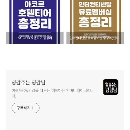
ACCOR 호텔티어 총정리
인터컨티넨탈 유료멤버십 총정리(인터컨티넨탈 앰배서더, 더파르나스)
영감주는 영감님
여행/육아/건강을 다루는 여행하는 엄마디자이너입니
다.
구독하기