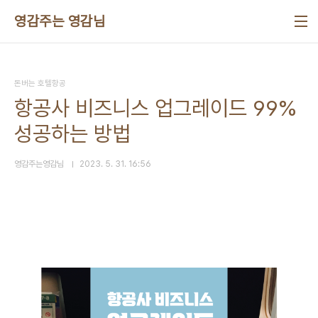
본문 바로가기
영감주는 영감님
돈버는 호텔항공
항공사 비즈니스 업그레이드 99%
성공하는 방법
영감주는영감님
2023. 5. 31. 16:56