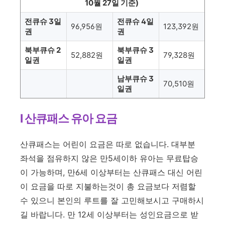
10월 27일 기준)
전큐슈 3일
전큐슈 4일
96,956원
123,392원
권
권
북부큐슈 2
북부큐슈 3
52,882원
79,328원
일권
일권
남부큐슈 3
70,510원
일권
l 산큐패스 유아 요금
산큐패스는 어린이 요금은 따로 없습니다. 대부분
좌석을 점유하지 않은 만5세이하 유아는 무료탑승
이 가능하며, 만6세 이상부터는 산큐패스 대신 어린
이 요금을 따로 지불하는것이 총 요금보다 저렴할
수 있으니 본인의 루트를 잘 고민해보시고 구매하시
길 바랍니다. 만 12세 이상부터는 성인요금으로 받