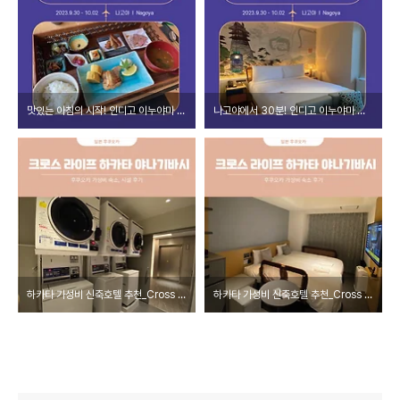
맛있는 아침의 시작! 인디고 이누야마 우라쿠엔 가든 호텔_조식편
나고야에서 30분! 인디고 이누야마 우라쿠엔 가든 호텔_객실편
하카타 가성비 신축호텔 추천_Cross Life Hakata Yanagibashi 시설 정보
하카타 가성비 신축호텔 추천_Cross Life Hakata Yanagibashi