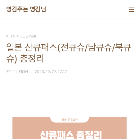
본문 바로가기
영감주는 영감님
떠나자 지금당장/일본
일본 산큐패스(전큐슈/남큐슈/북큐
슈) 총정리
영감주는영감님
2023. 10. 27. 17:17