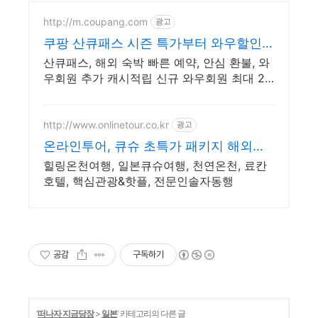
http://m.coupang.com
광고
쿠팡 산큐패스 시즌 특가부터 와우할인까
지
산큐패스, 해외 숙박 빠른 예약, 안심 환불, 와
우회원 추가 캐시적립 신규 와우회원 최대 2
만3천원 쿠폰팩+5% 추가적립 혜택! 여행도
이제 쿠팡에서!
http://www.onlinetour.co.kr
광고
온라인투어, 큐슈 초특가 패키지 해외여
행!
힐링온천여행, 일본큐슈여행, 천연온천, 료칸
호텔, 핵심관광&핫플, 전문인솔자동행
공감
구독하기
'
떠나자 지금당장
>
일본
' 카테고리의 다른 글